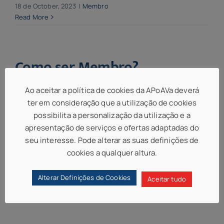
18 de October, 2023
|
Membro
Read More
Como ser Membro?
Ao aceitar a política de cookies da APoAVa deverá
Para se tornar membro da APoAVa, terá de
ter em consideração que a utilização de cookies
efectuar um [...]
possibilita a personalização da utilização e a
apresentação de serviços e ofertas adaptadas do
18 de October, 2023
|
Membro
seu interesse. Pode alterar as suas definições de
Read More
cookies a qualquer altura.
Alterar Definições de Cookies
Aceitar tudo