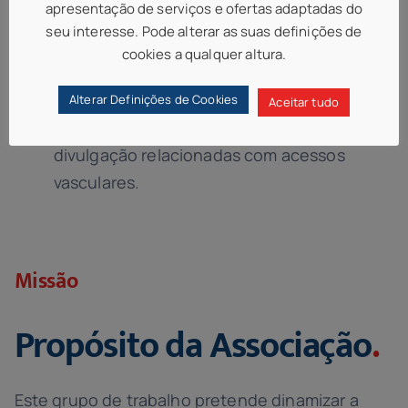
apresentação de serviços e ofertas adaptadas do
seu interesse. Pode alterar as suas definições de
Atividades de educação e formação em
cookies a qualquer altura.
colaboração com instituições nacionais e
internacionais;
Alterar Definições de Cookies
Aceitar tudo
Atividades de representação e de
divulgação relacionadas com acessos
vasculares.
Missão
Propósito da Associação
.
Este grupo de trabalho pretende dinamizar a