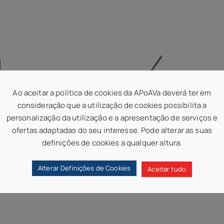
Ao aceitar a política de cookies da APoAVa deverá ter em
consideração que a utilização de cookies possibilita a
personalização da utilização e a apresentação de serviços e
ofertas adaptadas do seu interesse. Pode alterar as suas
Anúncio: 9.ª edição do WoCoVA (2026)
definições de cookies a qualquer altura.
terá lugar em Valência, Espanha
Alterar Definições de Cookies
Aceitar tudo
Ler Mais